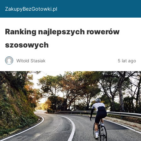
ZakupyBezGotowki.pl
Ranking najlepszych rowerów
szosowych
Witold Stasiak
5 lat ago