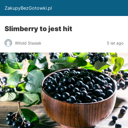
ZakupyBezGotowki.pl
Slimberry to jest hit
Witold Stasiak
5 lat ago