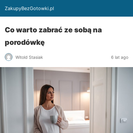
ZakupyBezGotowki.pl
Co warto zabrać ze sobą na
porodówkę
Witold Stasiak
6 lat ago