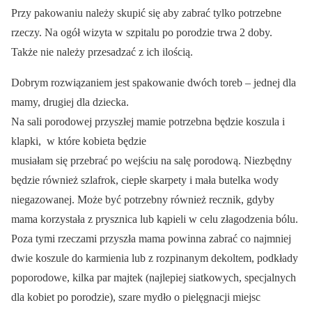
Przy pakowaniu należy skupić się aby zabrać tylko potrzebne
rzeczy. Na ogół wizyta w szpitalu po porodzie trwa 2 doby.
Także nie należy przesadzać z ich ilością.
Dobrym rozwiązaniem jest spakowanie dwóch toreb – jednej dla
mamy, drugiej dla dziecka.
Na sali porodowej przyszłej mamie potrzebna będzie koszula i
klapki, w które kobieta będzie
musiałam się przebrać po wejściu na salę porodową. Niezbędny
będzie również szlafrok, ciepłe skarpety i mała butelka wody
niegazowanej. Może być potrzebny również recznik, gdyby
mama korzystała z prysznica lub kąpieli w celu złagodzenia bólu.
Poza tymi rzeczami przyszła mama powinna zabrać co najmniej
dwie koszule do karmienia lub z rozpinanym dekoltem, podkłady
poporodowe, kilka par majtek (najlepiej siatkowych, specjalnych
dla kobiet po porodzie), szare mydło o pielęgnacji miejsc