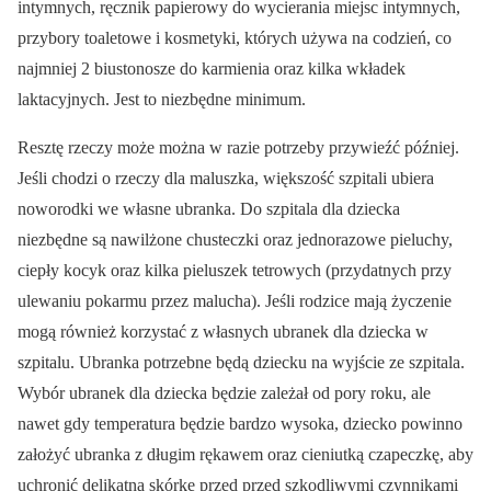
intymnych, ręcznik papierowy do wycierania miejsc intymnych,
przybory toaletowe i kosmetyki, których używa na codzień, co
najmniej 2 biustonosze do karmienia oraz kilka wkładek
laktacyjnych. Jest to niezbędne minimum.
Resztę rzeczy może można w razie potrzeby przywieźć później.
Jeśli chodzi o rzeczy dla maluszka, większość szpitali ubiera
noworodki we własne ubranka. Do szpitala dla dziecka
niezbędne są nawilżone chusteczki oraz jednorazowe pieluchy,
ciepły kocyk oraz kilka pieluszek tetrowych (przydatnych przy
ulewaniu pokarmu przez malucha). Jeśli rodzice mają życzenie
mogą również korzystać z własnych ubranek dla dziecka w
szpitalu. Ubranka potrzebne będą dziecku na wyjście ze szpitala.
Wybór ubranek dla dziecka będzie zależał od pory roku, ale
nawet gdy temperatura będzie bardzo wysoka, dziecko powinno
założyć ubranka z długim rękawem oraz cieniutką czapeczkę, aby
uchronić delikatną skórkę przed przed szkodliwymi czynnikami