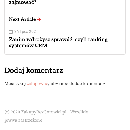
zajmować?
Next Article
24 lipca 2021
Zanim wdrożysz sprawdź, czyli ranking
systemów CRM
Dodaj komentarz
Musisz się
zalogować
, aby móc dodać komentarz.
(c) 2020 ZakupyBezGotowki.pl | Wszelkie
prawa zastrzeżone